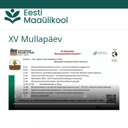
Toggle
navigati
XV Mullapäev