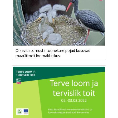
Otsevideo: musta toonekure pojad kosuvad
maaülikooli loomakliinikus