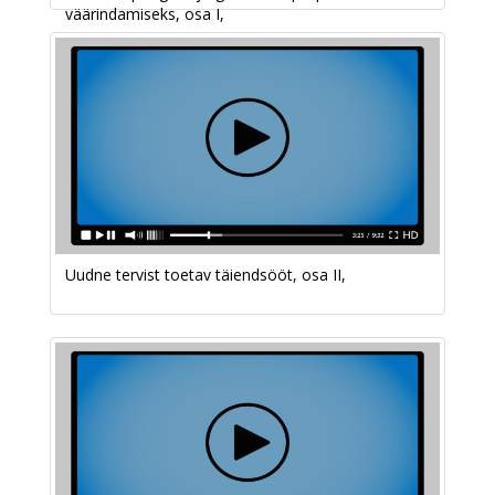
väärindamiseks, osa I,
Uudne tervist toetav täiendsööt, osa II,