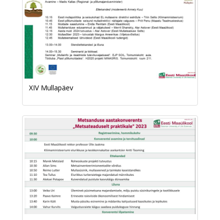
XIV Mullapäev