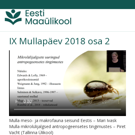
Toggle
navigati
IX Mullapäev 2018 osa 2
Mulla meso- ja makrofauna seisund Eestis – Mari Ivask
Mulla mikrolülijalgsed antropogeensetes tingimustes – Piret
Vacht (Tallinna Ülikool)