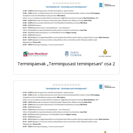
Terminipäevak „Terminipusast teminipesani“ osa 2