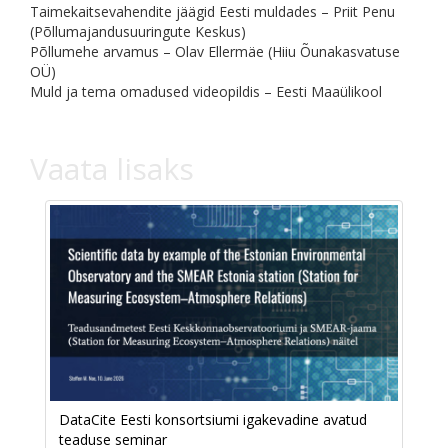
Taimekaitsevahendite jäägid Eesti muldades – Priit Penu
(Põllumajandusuuringute Keskus)
Põllumehe arvamus – Olav Ellermäe (Hiiu Õunakasvatuse
OÜ)
Muld ja tema omadused videopildis – Eesti Maaülikool
Vaata lisaks
DataCite Eesti konsortsiumi igakevadine avatud
teaduse seminar