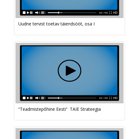
Uudne tervist toetav täiendsööt, osa I
“Teadmistepõhine Eesti“ TAIE Strateegia